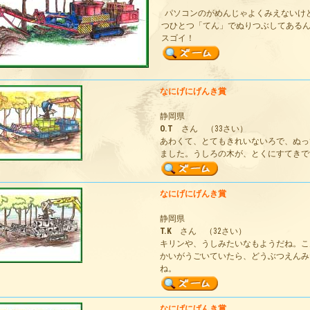
パソコンのがめんじゃよくみえないけ
つひとつ「てん」でぬりつぶしてある
スゴイ！
なにげにげんき賞
静岡県
O.T
さん （33さい）
あわくて、とてもきれいないろで、ぬっ
ました。うしろの木が、とくにすてきで
なにげにげんき賞
静岡県
T.K
さん （32さい）
キリンや、うしみたいなもようだね。こ
かいがうごいていたら、どうぶつえんみ
ね。
なにげにげんき賞