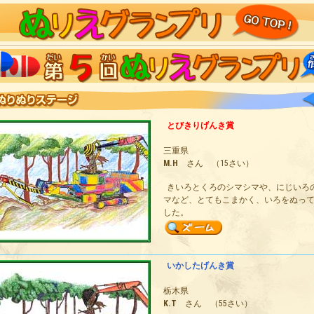
とびきりげんき賞
三重県
M.H
さん （15さい）
きいろとくろのシマシマや、にじいろ
マなど、とてもこまかく、いろをぬっ
した。
いかしたげんき賞
栃木県
K.T
さん （55さい）