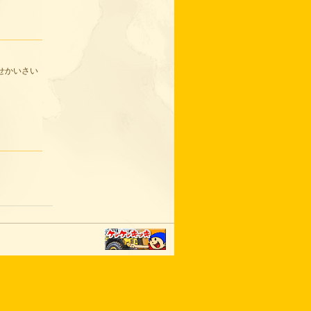
せかいさい
。