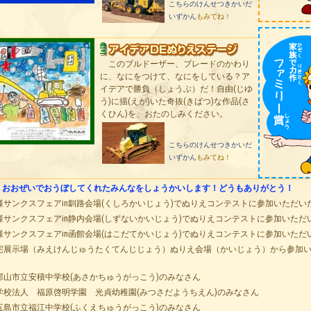
こちらのけんせつきかいだ
いずかん
もみてね！
このブルドーザー、ブレードのかわり
に、なにをつけて、なにをしている？ア
イデアで勝負（しょうぶ）だ！自由(じゆ
う)に描(えが)いた奇抜(きばつ)な作品(さ
くひん)を、おたのしみください。
こちらのけんせつきかいだ
いずかん
もみてね！
、おおぜいでおうぼしてくれたみんなをしょうかいします！どうもありがとう！
様サンクスフェアin釧路会場(くしろかいじょう)でぬりえコンテストに参加いただい
様サンクスフェアin静内会場(しずないかいじょう)でぬりえコンテストに参加いただ
様サンクスフェアin函館会場(はこだてかいじょう)でぬりえコンテストに参加いただ
宅展示場（みえけんじゅうたくてんじじょう）ぬりえ会場（かいじょう）から参加
郡山市立安積中学校(あさかちゅうがっこう)のみなさん
学校法人 福原啓明学園 光貞幼稚園(みつさだようちえん)のみなさん
五島市立福江中学校(ふくえちゅうがっこう)のみなさん