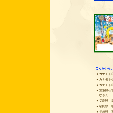
こんかいも
●
カナモト
●
カナモト
●
カナモト
●
三重県住
なさん
●
福島県 
●
福岡県 
●
長崎県 