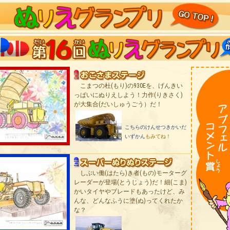
こまつの杜(もり)の930Eを、げんきい
っぱいにぬりえしよう！力作(りきさく)
が大集合(だいしゅうごう）だ！
こちらのけんせつきかいだ
いずかん
もみてね！
しぶい働(はたら)き者(もの)モーターグ
レーダーが登場(とうじょう)だ！細(こま)
かいタイヤやブレードもあったけど、み
んな、どんなふうに塗(ぬ)ってくれたか
な？