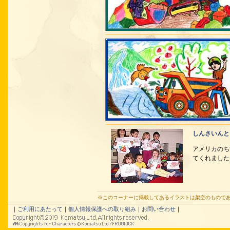
しんさいんと
アメリカのち
てくれました
※このコーナーに掲載してあるイラストは架空のもので
｜
ご利用にあたって
｜
個人情報保護への取り組み
｜
お問い合わせ
｜