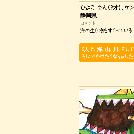
ひよこ さん（9才）、ケ
静岡県
コメント：
海の生き物をすくっている
3人で、海、山、川、そし
ろにでかけたくなりました