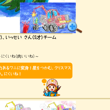
才）、いっせい さん（5才）チーム
～にくいね（肉いいね）～
力あるワニに変身！星をつかむ、クリスマス
い。にくいね！