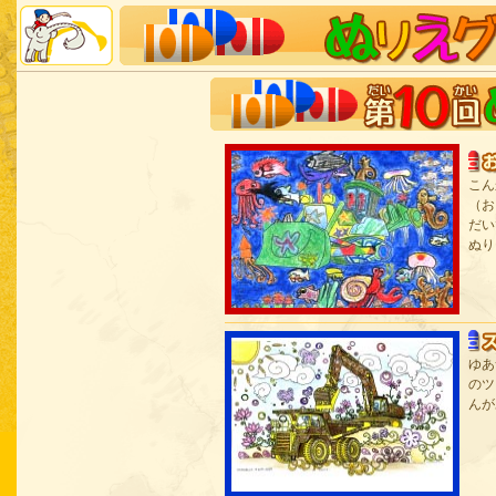
こん
（お
だい
ぬり
ゆあ
のツ
んが