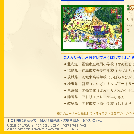
「す
リサ
ス」
で、
こんかいも、おおぜいでおうぼしてくれた
●
北海道 函館市立亀田小学校（かめだし
●
福島県 福島市立吾妻中学校（あづまち
●
茨城県 茨城東高等学校（いばらきひが
●
埼玉県 新座（にいざ）キッズアートサ
●
東京都 読売文化（よみうりぶんか）セ
●
静岡県 アトリエクレエのみなさん
●
岐阜県 美濃市立下牧小学校（しもまき
※このコーナーに掲載してあるイラストは架空のもので
｜
ご利用にあたって
｜
個人情報保護への取り組み
｜
お問い合わせ
｜