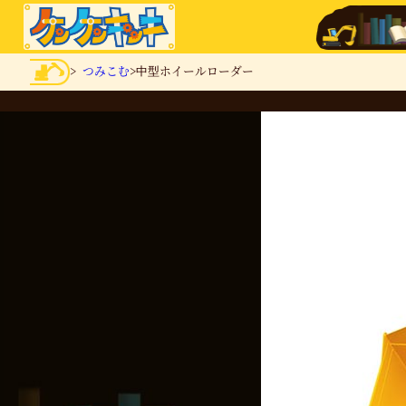
>
つみこむ
>中型ホイールローダー