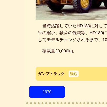
当時活躍していたHD180に対し
径の縮小、騒音の低減等、HD180
してモデルチェンジされるまで、1
積載量20,000kg。
ダンプトラック
読む
1970